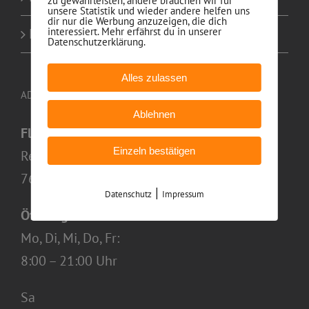
zu gewährleisten, andere brauchen wir für
unsere Statistik und wieder andere helfen uns
dir nur die Werbung anzuzeigen, die dich
interessiert. Mehr erfährst du in unserer
Kontakt
Datenschutzerklärung.
Alles zulassen
ADRESSE
Ablehnen
Fliesenmobil
Einzeln bestätigen
Reutackerweg 13,
76706 Dettenheim-Liedolsheim
|
Datenschutz
Impressum
Öffnungszeiten
Mo, Di, Mi, Do, Fr:
8:00 – 21:00 Uhr
Sa