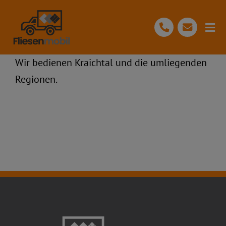
Skip
to
Togg
content
Navi
Wir bedienen Kraichtal und die umliegenden
Start
Regionen.
Über Uns
Ihre Vorteile
Leistungen
Unserer Prozess