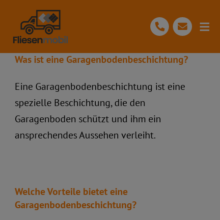
Skip
to
Togg
content
Navi
Was ist eine Garagenbodenbeschichtung?
Start
Eine Garagenbodenbeschichtung ist eine
Über Uns
spezielle Beschichtung, die den
Garagenboden schützt und ihm ein
Ihre Vorteile
ansprechendes Aussehen verleiht.
Leistungen
Welche Vorteile bietet eine
Unserer Prozess
Garagenbodenbeschichtung?